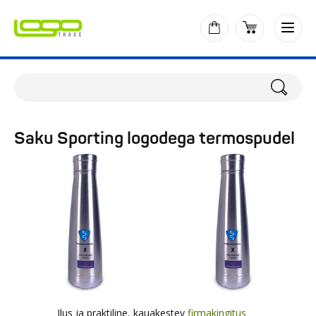
Saku Sporting logodega termospudel
Ilus ja praktiline, kauakestev
firmakingitus