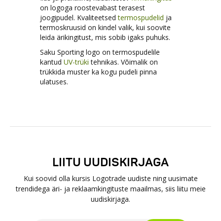
on logoga roostevabast terasest
joogipudel. Kvaliteetsed
termospudelid
ja
termoskruusid on kindel valik, kui soovite
leida ärikingitust, mis sobib igaks puhuks.
Saku Sporting logo on termospudelile
kantud
UV-trük
tehnikas. Võimalik on
i
trükkida muster ka kogu pudeli pinna
ulatuses.
LIITU UUDISKIRJAGA
Kui soovid olla kursis Logotrade uudiste ning uusimate
trendidega äri- ja reklaamkingituste maailmas, siis liitu meie
uudiskirjaga.